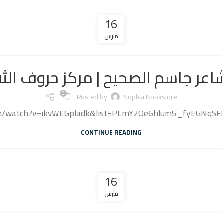
16
مارس
اعر جاسم الصحيح | مركز حروف الثقافي
0
Posted by
Sophia Bookstore
om/watch?v=ikvWEGpladk&list=PLmY2Oe6hlum5_fyEGNq
CONTINUE READING
16
مارس