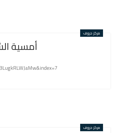
مركز حروف
أمسية الش
SFBLugkRLWJaMw&index=7
مركز حروف