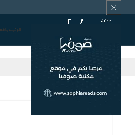
الرئيسية
تس
مركز حروف