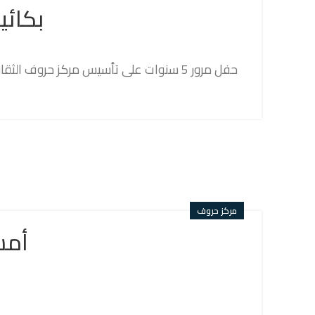
بكائي
حفل مرور 5 سنوات على تأسيس مركز حروف الثقافي أمسية شع https://www.youtube.com/watch?v=kyb5U_zi-Wk&list=PLmY2Oe6hlum6DgdqXpvg-58w...
مركز حروف
أمس