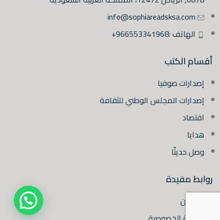
info@sophiareadsksa.com
الهاتف :966553341968+
أقسام الكتب
إصدارات صوفيا
إصدارات المجلس الوطني للثقافة
اقتصاد
هدايا
وصل حديثًا
روابط مفيدة
من نحن
سياسة الخصوصية