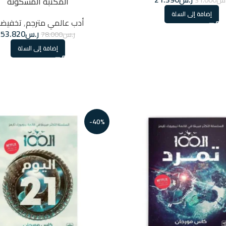
المكتبة المسكونة
إضافة إلى السلة
أدب عالمي مترجم
,
تخفيضا
ر.س
53.820
ر.س
78.000
إضافة إلى السلة
-40%