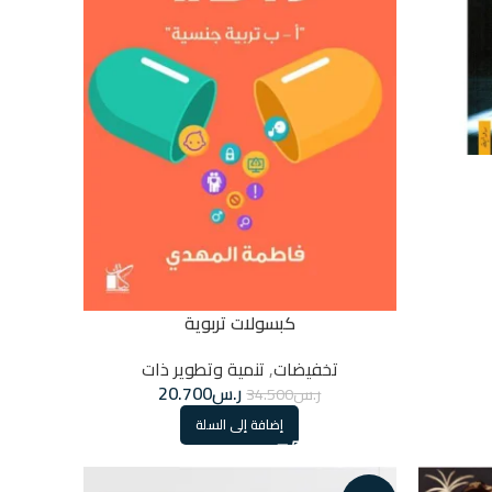
كبسولات تربوية
تخفيضات
,
تنمية وتطوير ذات
ر.س
20.700
ر.س
34.500
إضافة إلى السلة