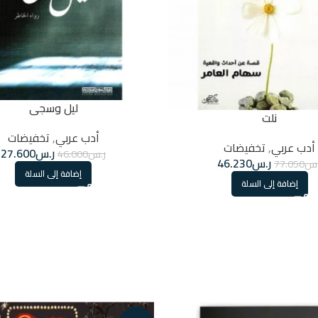
ليل وسجى
نلت
أدب عربي
,
تخفيضات
أدب عربي
,
تخفيضات
ر.س
27.600
ر.س
46.000
ر.س
46.230
.س
77.050
إضافة إلى السلة
إضافة إلى السلة