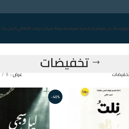
وق
نبذة عن صوفيا
إعلامية صوفيا
مدونة مركز حروف الثقافي
اتصل بنا
تخفيضات
خفيضات
عرض
9
-40%