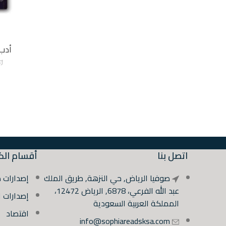
أدب
ر
اتصل بنا
أقسام الك
صوفيا الرياض, حي النزهة, طريق الملك
إصدارات 
عبد الله الفرعي، 6878, الرياض 12472،
إصدارات 
المملكة العربية السعودية
اقتصاد
info@sophiareadsksa.com