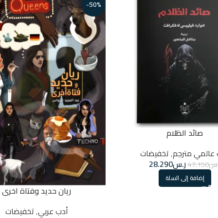
-50%
صائد الظلام
 عالمي مترجم
,
تخفيضات
ر.س
28.290
.س
47.150
إضافة إلى السلة
ريان حديد وفتاة اخرى
أدب عربي
,
تخفيضات