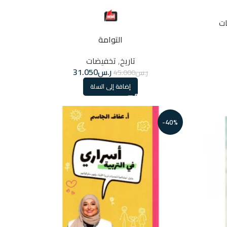
ت
التوامة
تاريخ
,
تخفيضات
ر.س
31.050
ر.س
45.000
إضافة إلى السلة
-40%