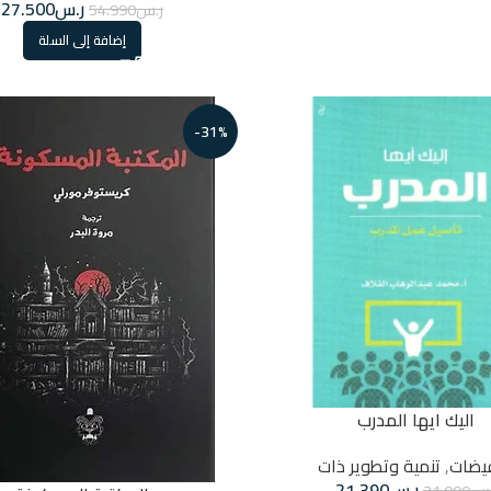
ر.س
27.500
ر.س
54.990
إضافة إلى السلة
-31%
اليك ايها المدرب
يضات
,
تنمية وتطوير ذات
ر.س
21.390
.س
31.000