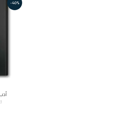
-40%
أدب
ر