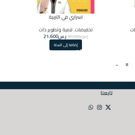
اسراري في التربية
ت
تخفيضات
,
تنمية وتطوير ذات
ر.س
21.600
ر.س
36.000
إضافة إلى السلة
→
8
تابعنا