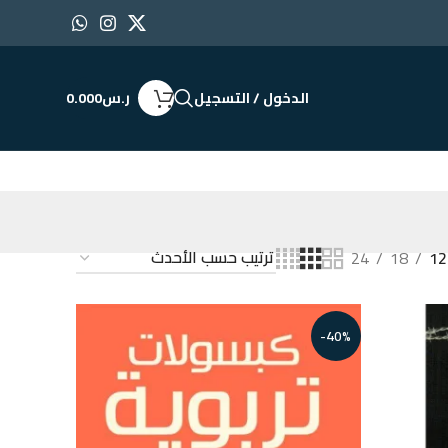
الدخول / التسجيل
ر.س
0.000
24
18
12
-40%