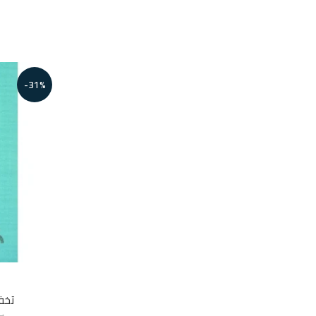
-31%
تخف
ر