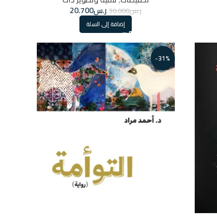
ر.س
20.700
ر.س
30.000
إضافة إلى السلة
-31%