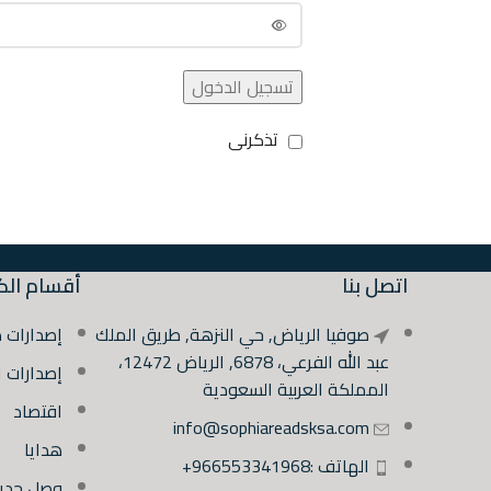
تسجيل الدخول
تذكرنى
اتصل بنا
أقسام الك
صوفيا الرياض, حي النزهة, طريق الملك
إصدارات 
عبد الله الفرعي، 6878, الرياض 12472،
إصدارات 
المملكة العربية السعودية
اقتصاد
info@sophiareadsksa.com
هدايا
الهاتف :966553341968+
وصل حديثً