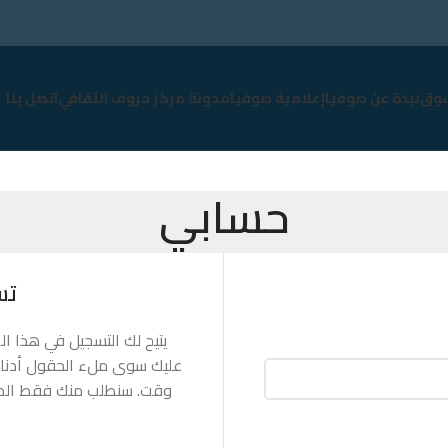
وق
نبذة عن صوفيا
إعلامية صوفيا
مدونة مركز حروف الثقافي
اتصل بنا
حسابي
تس
يتيح لك التسجيل في هذا ال
عليك سوى ملء الحقول أدناه
وقت. سنطلب منك فقط المعل