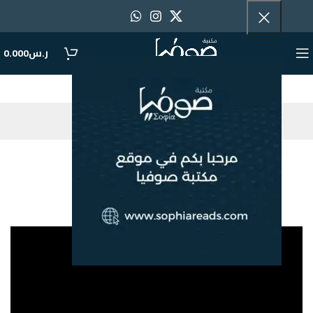
ر.س
0.000
Blog
مركز حروف
أمسية شعرية
Sophia Bookstore