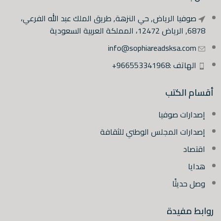
صوفيا الرياض, حي النزهة, طريق الملك عبد الله الفرعي،
6878, الرياض 12472، المملكة العربية السعودية
info@sophiareadsksa.com
الهاتف :966553341968+
أقسام الكتب
إصدارات صوفيا
إصدارات المجلس الوطني للثقافة
اقتصاد
هدايا
وصل حديثًا
روابط مفيدة