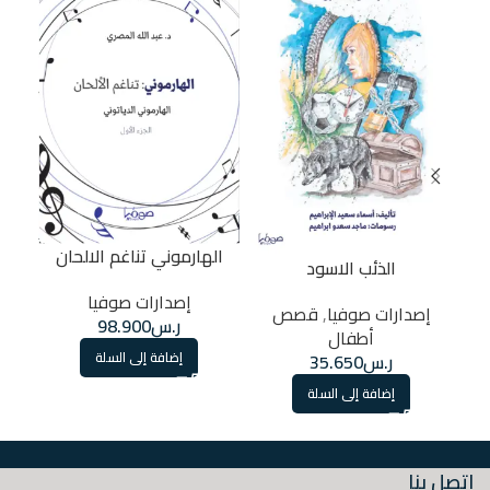
الهارموني تناغم الالحان
الذئب الاسود
إ
إصدارات صوفيا
إصدارات صوفيا
,
قصص
ر.س
98.900
أطفال
إضافة إلى السلة
ر.س
35.650
إضافة إلى السلة
اتصل بنا