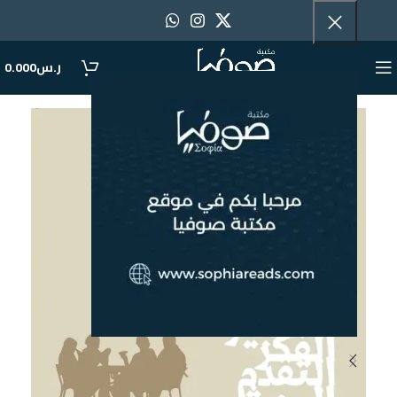
ر.س
0.000