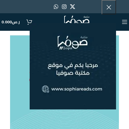
ر.س
0.000