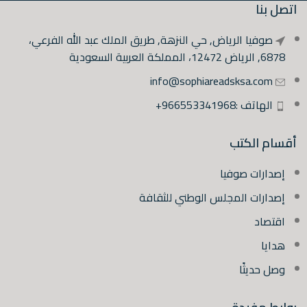
اتصل بنا
صوفيا الرياض, حي النزهة, طريق الملك عبد الله الفرعي،
6878, الرياض 12472، المملكة العربية السعودية
info@sophiareadsksa.com
الهاتف :966553341968+
أقسام الكتب
إصدارات صوفيا
إصدارات المجلس الوطني للثقافة
اقتصاد
هدايا
وصل حديثًا