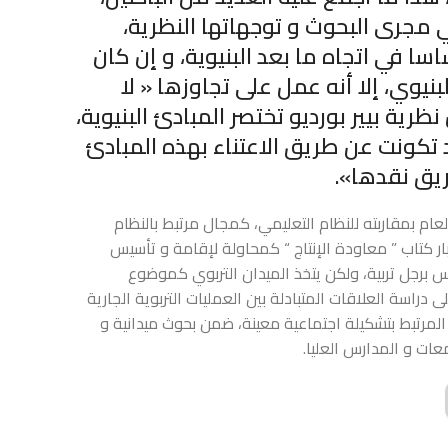
ي مجرى البحوث و توجهاتها النظرية،
ساسا في اتجاه ما بعد البنيوية، و إن كان
نيوي، إلا أنه عمل على تجاوزها « لا
رية بيير بورديو تختصر المبادئ البنيوية،
د تكونت عن طريق الاعتناء بهذه المبادئ
يق نقدها».
لعام بمقاربته للنظام التعليمي، كمجال مرتبط بالنظام
ار كتاب ” معاودة الإنتاج “ كمحاولة لإقامة و تأسيس
يس برجل تربية، ولكن يتخذ الميدان التربوي كموضوع
دراسة العلاقات المتبادلة بين العمليات التربوية الجارية
المرتبط بتشكيلة اجتماعية معينة، ضمن بحوث ميدانية و
عات و المدارس العليا.