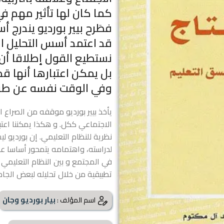
كما كان لها تأثير مهم ف
فطَرح بيير بورديو يندرج أ
قد اعتمد أسس التحليل الب
نستطيع القول إطلاقا أن نظ
بل يمكن اعتبارها أنها ق
وفي الوقت نفسه عن طر
يأخذ بيير بورديو موقفه من الصراع ا
الاجتماعي ككل. و هكذا يمكننا اعتب
نظرية للنظام التعليمي. إن بورديو ل
لدراسته، واهتمامه يتمحور أساسا على 
في المجتمع و بين النظام التعليمي 
تطبيقية من خلال تحليله لبعض الجام
بيار بورديو وجان
اسم المؤلف :