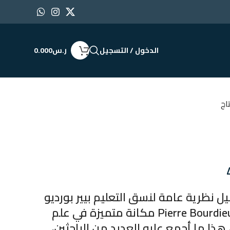
الدخول / التسجيل
ر.س
0.000
تاج
يل نظرية عامة لنسق التعليم بيير بورديو
.احتلت أعمال بيير بورديو Pierre Bourdieu مكانة متميزة في علم
، هذا ما أجمع عليه العديد من الباحثين،