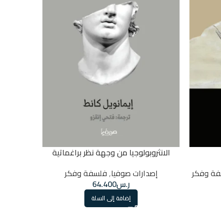
الانثروبولوجيا من وجهة نظر براغماتية
إصدارات ص
ة وفكر
إصدارات صوفيا
,
فلسفة وفكر
ر.س
64.400
إضافة إلى السلة