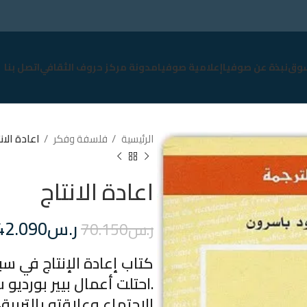
وق
نبذة عن صوفيا
إعلامية صوفيا
مدونة مركز حروف الثقافي
اتصل بنا
الرئيسية
فلسفة وفكر
اعادة الان
اعادة الانتاج
ر.س
42.090
ر.س
70.150
كتاب إعادة الإنتاج في سب
الاجتماع وعلاقته بالتربية