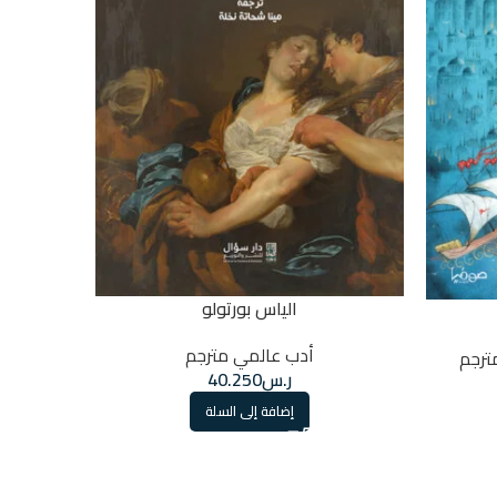
الياس بورتولو
أدب عالمي مترجم
ترجم
ر.س
40.250
إضافة إلى السلة