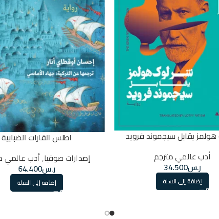
هولمز يقابل سيجموند فرويد
اطلس القارات الضبابية
أدب عالمي مترجم
إصدارات صوفيا
,
أدب عالمي م
ر.س
34.500
ر.س
64.400
إضافة إلى السلة
إضافة إلى السلة