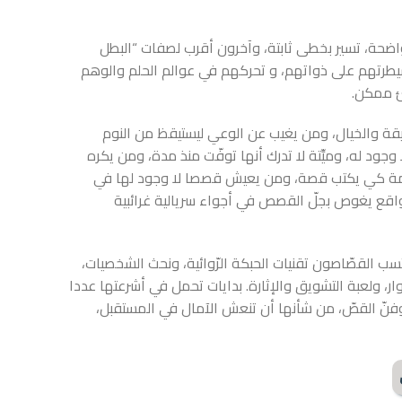
حة، تسير بخطى ثابتة، وآخرون أقرب لصفات “البطل
يطرتهم على ذواتهم، و تحركهم في عوالم الحلم والوهم
ئ ممكن.
قيقة والخيال، ومن يغيب عن الوعي ليستيقظ من النوم
جود له، وميِّتة لا تدرك أنها توفّت منذ مدة، ومن يكره
جريمة كي يكتب قصة، ومن يعيش قصصا لا وجود لها في
الواقع يغوص بجلّ القصص في أجواء سريالية غرائبية
سب القصّاصون تقنيات الحبكة الرّوائية، ونحث الشخصيات،
، ولعبة التشويق والإثارة. بدايات تحمل في أشرعتها عددا
ي وفنّ القصّ، من شأنها أن تنعش الآمال في المستقبل،