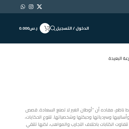
الدخول / التسجيل
ر.س
0.000
عة البعيدة
يط ناظم، مفاده أن “أوطان الغير لا تصنع السعادة. قصص
ساليبها وسردياتها وحبكتها وشخصياتها. تتنوع الحكايات،
تتفاوت الكتابات باختلاف التجارب والمواهب، لكنها تلتقي