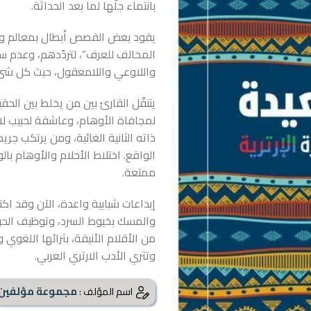
بانتماء جلّها لما بعد الحداثة.
يقود بعض القصص أبطال بمعالم واض
المخالف للعرف”، لتردّدهم، وعدم س
واللاوعي واللامعقول، حيث كل ش
يتنقّل القارئ بين من يخلط بين الح
لمجافاة الأوهام، وعاشقة لحبيب لا و
ذاته الثانية الغائبة، ومن يرتكب 
الواقع. اختلاط الأحلام والأوهام ب
ممتعة.
إبداعات شبابية واعدة، الآن وقد اكت
والمسك بخيوط السرد، وتوظيف الحوار
من الأقلام الأنيقة، بثرائها اللغو
وتثري الأدب الارتري العربي.
مجموعة مؤلفين
اسم المؤلف :