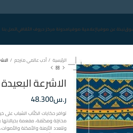
وق
نبذة عن صوفيا
إعلامية صوفيا
مدونة مركز حروف الثقافي
اتصل بنا
الرئيسية
أدب عالمي مترجم
الاشر
الاشرعة البعيدة
ر.س
48.300
توافر حكايات الكتّاب الشباب على خ
مختزلة ومكثفة، مفعمة بخيالاتها وأ
وتتعدد الأزمنة والأمكنة والأصوات، 