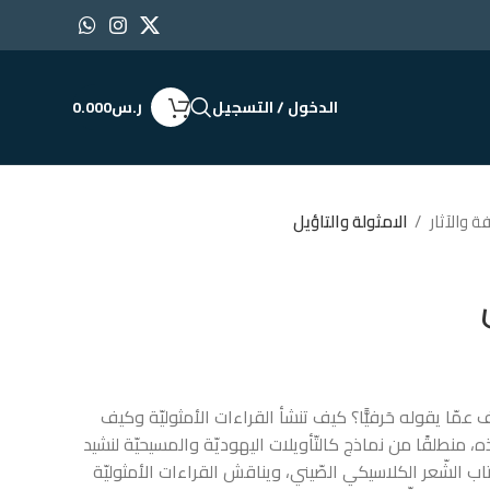
الدخول / التسجيل
ر.س
0.000
ة والآثار
الامثولة والتاؤيل
 عمّا يقوله حَرفيًّا؟ كيف تنشأ القراءات الأمثوليّة وكيف
 منطلقًا من نماذج كالتّأويلات اليهوديّة والمسيحيّة لنشيد
كتاب الشّعر الكلاسيكي الصّيني، ويناقش القراءات الأمثوليّة