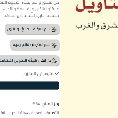
من منظور واسع يجسّر الفجوة المعتا
علاقتها بالدّين والفلسفة والأدب، يخت
منفتحة، عابرة للثّقافات والمناهج.
جانغ لونغزي
اسم المؤلف :
فلاح رحيم
اسم المترجم :
هيئة البحرين للثقافة و
دار النشر :
متوفر في المخزون
رمز المنتج:
1564
التصنيف:
إصدارات هيئة البحرين للثقا