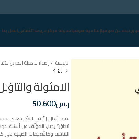
وق
نبذة عن صوفيا
إعلامية صوفيا
مدونة مركز حروف الثقافي
اتصل بنا
الرئيسية
إصدارات هيئة البحرين للثقاف
الامثولة والتاؤيل
ر.س
50.600
لماذا يُقال إنّ في النصّ معنى يختلف
تتطوّر؟ يجيب المؤلّف عن أسئلة كهذه،
الأناشيد وكالتّعليقات الصّينيّة على 