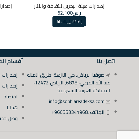
إصدارات هيئة البحرين للثقافة والآثار
إصدارات
ر.س
62.100
إضافة إلى السلة
اتصل بنا
أقسام الك
صوفيا الرياض, حي النزهة, طريق الملك
إصدارات 
عبد الله الفرعي، 6878, الرياض 12472،
إصدارات 
المملكة العربية السعودية
اقتصاد
info@sophiareadsksa.com
هدايا
الهاتف :966553341968+
وصل حديثً