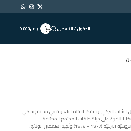
الدخول / التسجيل
ر.س
0.000
ان
لشاب التركي، وجيفكا الفتاة البلغارية في مدينة إيسكي
تسكايا الضوءَ على حياةِ طبقات المجتمع المختلفة،
ومعيشتها في البقان، عشية الحرب الروسيّة التركيّة (1877 – 1878) وتُجيد استعمال الوثائق