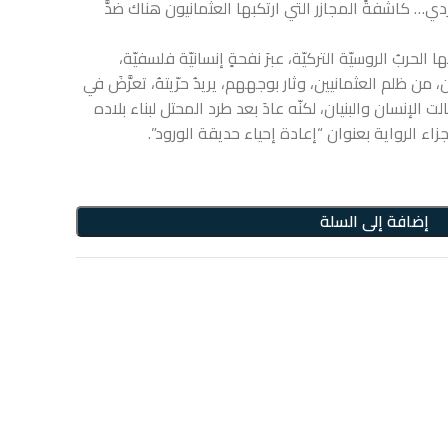
ردي… كاشفةً المجازر التي ارتكبها العثمانيون هناك ضدَّ
الحربُ الروسيّة التركيّة، عبرَ نفحةٍ إنسانيّة فلسفيّة،
من ظلم العثمانيين، وثار بوجههم، يريدُ حرّيتهُ، تعرَّضَ في
ت الإنسان والبنيان، لكنّه عادَ بعد طرد المحتل لبناء بلاده
زاء الرواية بعنوان “إعادة إحياء حديقة الورود”.
إضافة إلى السلة