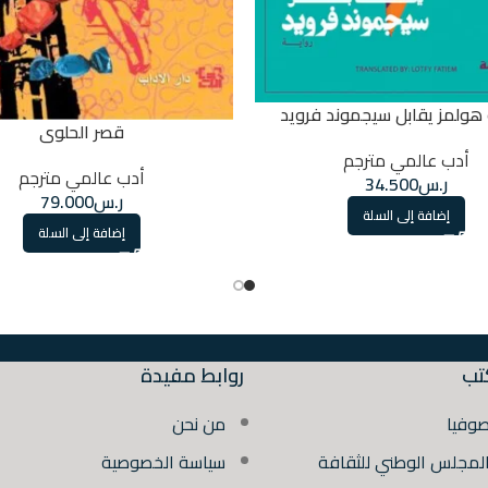
هولمز يقابل سيجموند فرويد
قصر الحلوى
أدب عالمي مترجم
أدب عالمي مترجم
ر.س
34.500
ر.س
79.000
إضافة إلى السلة
إضافة إلى السلة
تب
روابط مفيدة
صوفيا
من نحن
المجلس الوطني للثقافة
سياسة الخصوصية