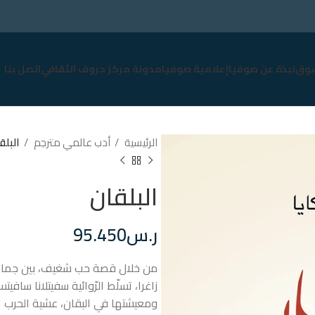
وق
نبذة عن صوفيا
إعلامية صوفيا
مدونة مركز حروف الثقافي
اتصل بنا
الرئيسية
أدب عالمي مترجم
البلق
البلقان
ر.س
95.450
من خلال قصة حب شغيف، بين جمال ا
زاغرا، تسلّط الرّوائية سفيتلانا سافي