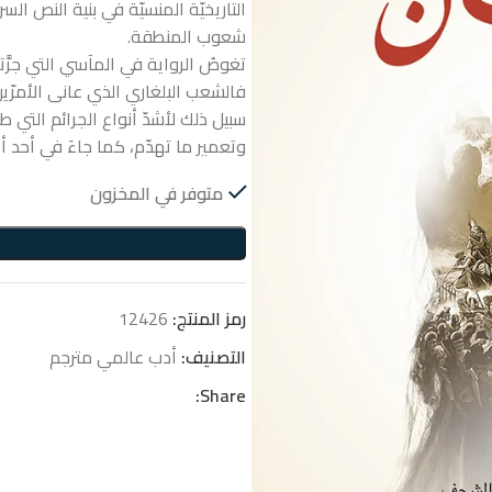
التاريخيّة المنسيّة في بنية النص الس
شعوب المنطقة.
تغوصُ الرواية في المآسي التي جرَّتها 
فالشعب البلغاري الذي عانى الأمرّين، 
سبيل ذلك لأشدّ أنواع الجرائم التي طال
وتعمير ما تهدّم، كما جاءَ في أحد أج
متوفر في المخزون
رمز المنتج:
12426
التصنيف:
أدب عالمي مترجم
Share: