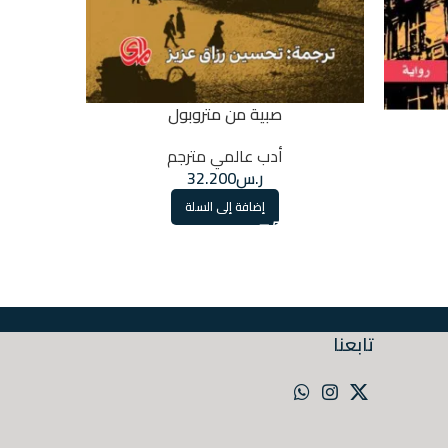
صبية من متروبول
أدب عالمي مترجم
ر.س
32.200
إضافة إلى السلة
تابعنا