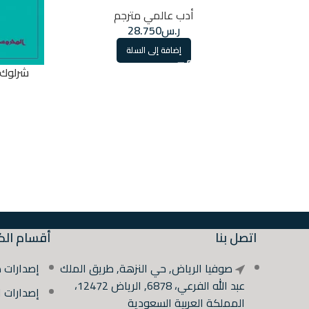
أدب عالمي مترجم
ر.س
28.750
إضافة إلى السلة
شرلوك 
اتصل بنا
أقسام الك
صوفيا الرياض, حي النزهة, طريق الملك
إصدارات 
عبد الله الفرعي، 6878, الرياض 12472،
إصدارات 
المملكة العربية السعودية