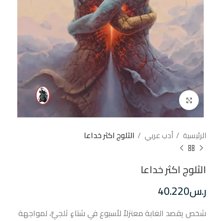
إضغط للتكبير
الرئيسية
أدب عربي
الثلوج اكثر خداعا
الثلوج اكثر خداعا
ر.س
40.220
شخص يقصد الغابة معتزلاً لأسبوع في شتاءٍ ثلجيٍّ، لمواجهة