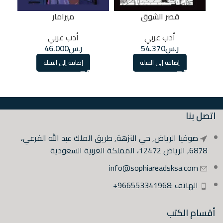
قصر الشوق
ميرامار
أدب عربي
أدب عربي
ر.س
54.370
ر.س
46.000
إضافة إلى السلة
إضافة إلى السلة
اتصل بنا
صوفيا الرياض, حي النزهة, طريق الملك عبد الله الفرعي،
6878, الرياض 12472، المملكة العربية السعودية
info@sophiareadsksa.com
الهاتف :966553341968+
أقسام الكتب