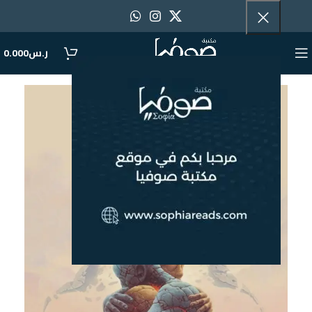
ر.س
0.000