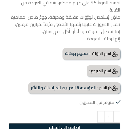
نفسه الموشكة على غرام محظور، يتيه في العودة من
الغابة.
ماضٍ يُستحضَر، تهيُّؤات مقلقة ومخيفة، جوعٌ طاحن، مغامرة
تلقى الضرورات عليها بثقلها الأقصى فرْضاً لخيارين مرعبين:
إمّا تفضيلُ الموت جوعاً، أو أكْلُ لحمِ إنسان.
إنها رحلة اللاعودة.
سليم بركات
اسم المؤلف :
اسم المترجم :
المؤسسة العربية للدراسات والنشر
دار النشر :
متوفر في المخزون
إضافة إلى السلة