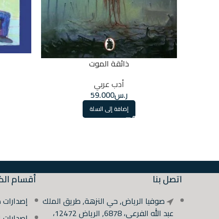
ذائقة الموت
أدب عربي
ر.س
59.000
إضافة إلى السلة
اتصل بنا
أقسام الك
صوفيا الرياض, حي النزهة, طريق الملك
إصدارات 
عبد الله الفرعي، 6878, الرياض 12472،
إصدارات 