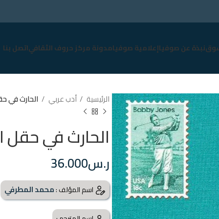
وق
نبذة عن صوفيا
إعلامية صوفيا
مدونة مركز حروف الثقافي
اتصل بنا
الرئيسية
أدب عربي
الحارث في ح
الحارث في حقل 
ر.س
36.000
محمد المطرفي
اسم المؤلف :
اسم المترجم :