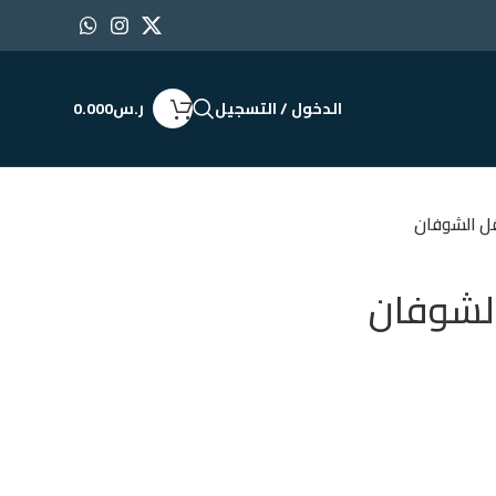
الدخول / التسجيل
ر.س
0.000
قل الشوفان
الشوفان