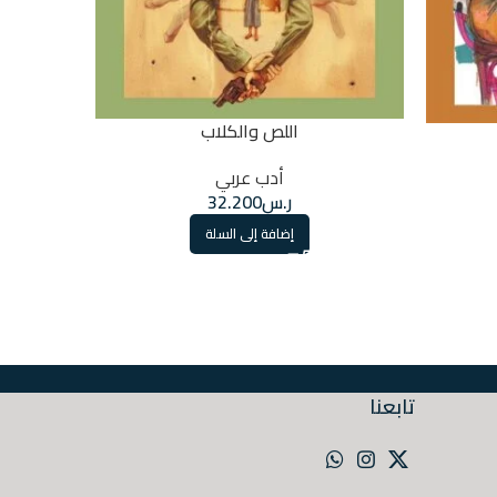
اللص والكلاب
أدب عربي
ر.س
32.200
إضافة إلى السلة
تابعنا