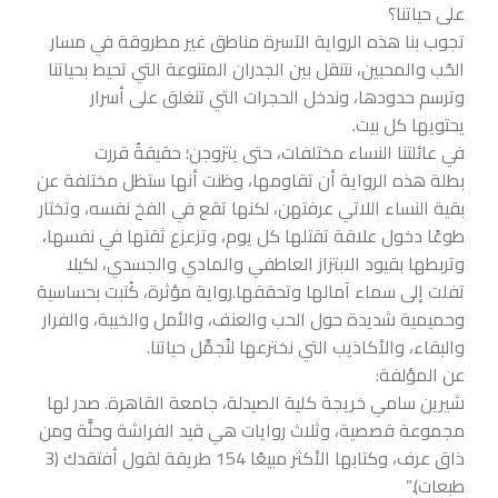
على حياتنا؟
تجوب بنا هذه الرواية الآسرة مناطق غير مطروقة في مسار
الحُب والمحبين، نتنقل بين الجدران المتنوعة التي تحيط بحياتنا
وترسم حدودها، وندخل الحجرات التي تنغلق على أسرار
يحتويها كل بيت.
في عائلتنا النساء مختلفات، حتى يتزوجن؛ حقيقةٌ قررت
بطلة
هذه الرواية أن تقاومها، وظنت أنها ستظل مختلفة عن
بقية النساء اللاتي عرفتهن، لكنها تقع في الفخ نفسه، وتختار
طوعًا دخول علاقة تقتلها كل يوم، وتزعزع ثقتها في نفسها،
وتربطها بقيود الابتزاز العاطفي والمادي والجسدي، لكيلا
تفلت إلى سماء آمالها وتحققها.رواية مؤثرة، كُتبت بحساسية
وحميمية شديدة حول الحب والعنف، والأمل والخيبة، والفرار
والبقاء، والأكاذيب التي نخترعها لنُجمِّل حياتنا.
عن المؤلفة:
شيرين سامي خريجة كلية الصيدلة، جامعة القاهرة. صدر لها
مجموعة قصصية، وثلاث روايات هي قيد الفراشة وحنَّة ومن
ذاق عرف، وكتابها الأكثر مبيعًا 154 طريقة لقول أفتقدك (3
طبعات).”