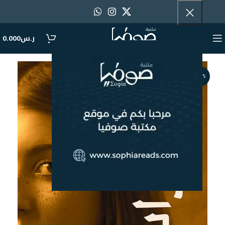
ر.س
0.000
-40%