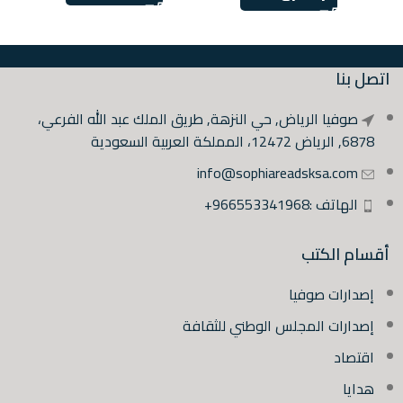
اتصل بنا
صوفيا الرياض, حي النزهة, طريق الملك عبد الله الفرعي،
6878, الرياض 12472، المملكة العربية السعودية
info@sophiareadsksa.com
الهاتف :966553341968+
أقسام الكتب
إصدارات صوفيا
إصدارات المجلس الوطني للثقافة
اقتصاد
هدايا