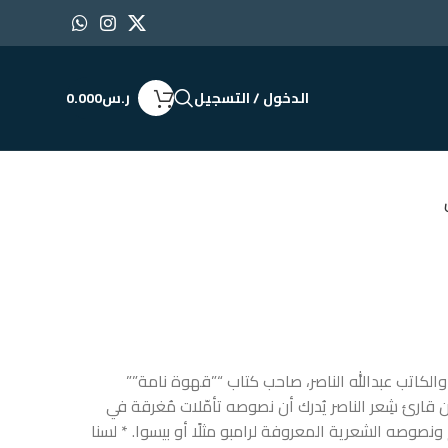
الدخول / التسجيل
ر.س
0.000
الكاتب عبدالله الناصر، صاحب كتاب “”قهوة نامة””
 إن قارئ شِعر الناصر يُدرك أن نصوصه تأمّلات مُغرقة في
ونصوصه الشعرية المعروفة لرامبو مثلًا أو بيسوا. * لسنا