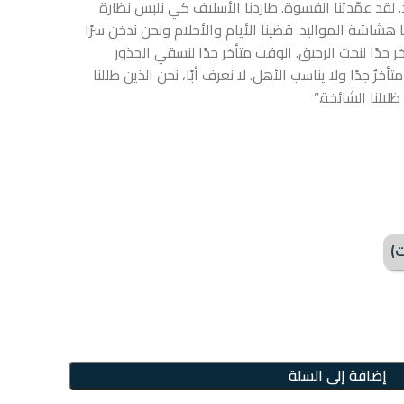
 لقد عمّدتنا القسوة. طاردنا الأسلاف
كي نلبس نظارة
 هشاشة المواليد. قضينا الأيام والأحلام ونحن ندخن سرًا
ر جدًا لنحبّ الرحيق. الوقت متأخر جدًا لنسقي الجذور
ٌ جدًا ولا يناسب الأهل. لا نعرف أبًا، نحن الذين ظللنا
لالنا الشائخة.”
ت)
إضافة إلى السلة