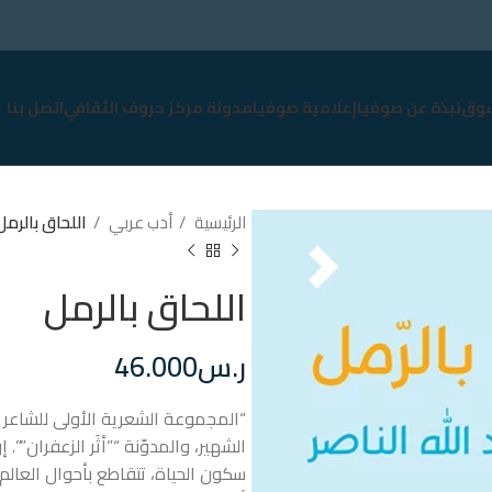
وق
نبذة عن صوفيا
إعلامية صوفيا
مدونة مركز حروف الثقافي
اتصل بنا
الرئيسية
أدب عربي
اللحاق بالرمل
اللحاق بالرمل
ر.س
46.000
“المجموعة الشعرية الأولى للشاعر و
الشهير، والمدوّنة “”أثَر الزعفران””.
سكون الحياة، تتقاطع بأحوال العالم 