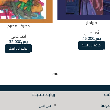
ميرامار
حضرة المحترم
أدب عربي
أدب عربي
ر.س
46.000
ر.س
32.000
إضافة إلى السلة
إضافة إلى السلة
تب
روابط مفيدة
صوفيا
من نحن