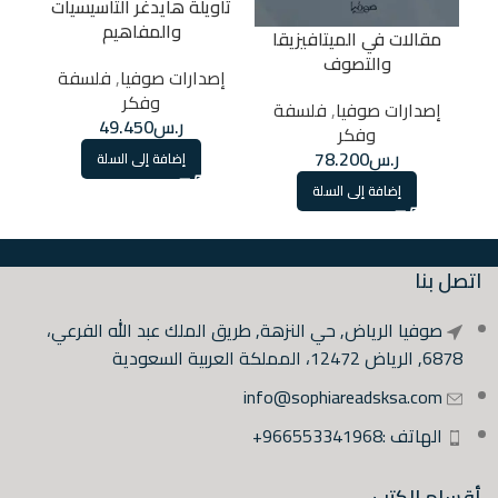
تاويلة هايدغر التاسيسيات
والمفاهيم
يت
مقالات في الميتافيزيقا
والتصوف
إصدارات صوفيا
,
فلسفة
إص
وفكر
إصدارات صوفيا
,
فلسفة
ر.س
49.450
وفكر
ر.س
78.200
إضافة إلى السلة
إضافة إلى السلة
اتصل بنا
صوفيا الرياض, حي النزهة, طريق الملك عبد الله الفرعي،
6878, الرياض 12472، المملكة العربية السعودية
info@sophiareadsksa.com
الهاتف :966553341968+
أقسام الكتب