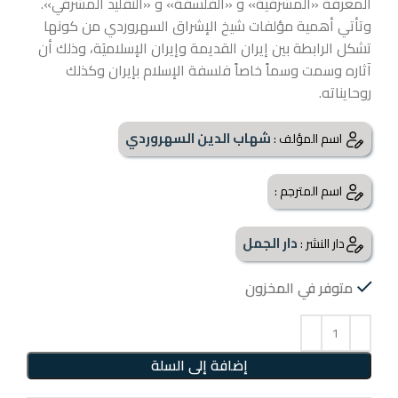
المعرفة «المشرقية» و «الفلسفة» و «التقليد المشرقي».
وتأتي أهمية مؤلفات شيخ الإشراق السهروردي من كونها
تشكل الرابطة بين إيران القديمة وإيران الإسلاميَة، وذلك أن
آثاره وسمت وسماً خاصاً فلسفة الإسلام بإيران وكذلك
روحايناته.
شهاب الدين السهروردي
اسم المؤلف :
اسم المترجم :
دار الجمل
دار النشر :
متوفر في المخزون
إضافة إلى السلة