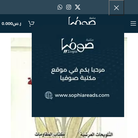
ر.س
0.000