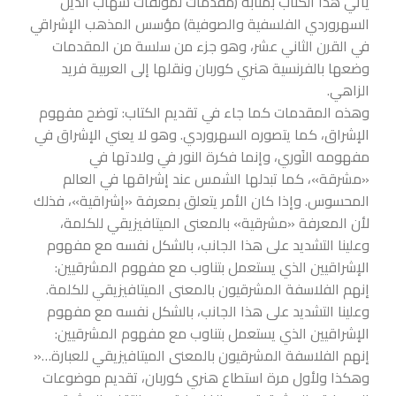
يأتي هذا الكتاب بمثابة (مقدمات لمؤلفات شهاب الدين
السهروردي الفلسفية والصوفية) مؤسس المذهب الإشراقي
في القرن الثاني عشر، وهو جزء من سلسة من المقدمات
وضعها بالفرنسية هنري كوربان ونقلها إلى العربية فريد
الزاهي.
وهذه المقدمات كما جاء في تقديم الكتاب: توضح مفهوم
الإشراق، كما يتصوره السهروردي. وهو لا يعني الإشراق في
مفهومه النَوري، وإنما فكرة النور في ولادتها في
«مشرقة»، كما تبدلها الشمس عند إشراقها في العالم
المحسوس. وإذا كان الأمر يتعلق بمعرفة «إشراقية»، فذلك
لأن المعرفة «مشرقية» بالمعنى الميتافيزيقي للكلمة،
وعلينا التشديد على هذا الجانب، بالشكل نفسه مع مفهوم
الإشراقيين الذي يستعمل بتناوب مع مفهوم المشرقيين:
إنهم الفلاسفة المشرقيون بالمعنى الميتافيزيقي للكلمة.
وعلينا التشديد على هذا الجانب، بالشكل نفسه مع مفهوم
الإشراقيين الذي يستعمل بتناوب مع مفهوم المشرقيين:
إنهم الفلاسفة المشرقيون بالمعنى الميتافيزيقي للعبارة…«
وهكذا ولأول مرة استطاع هنري كوربان، تقديم موضوعات