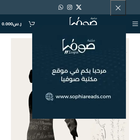
ر.س
0.000