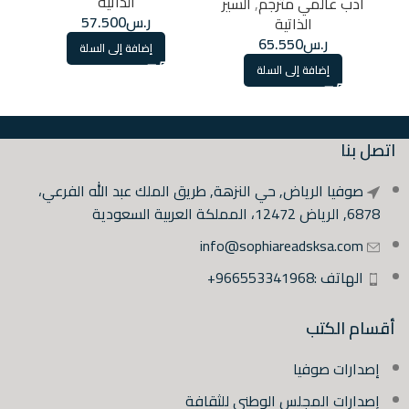
الذاتية
أدب عالمي مترجم
,
السير
ر.س
57.500
الذاتية
ر.س
65.550
إضافة إلى السلة
إضافة إلى السلة
اتصل بنا
صوفيا الرياض, حي النزهة, طريق الملك عبد الله الفرعي،
6878, الرياض 12472، المملكة العربية السعودية
info@sophiareadsksa.com
الهاتف :966553341968+
أقسام الكتب
إصدارات صوفيا
إصدارات المجلس الوطني للثقافة