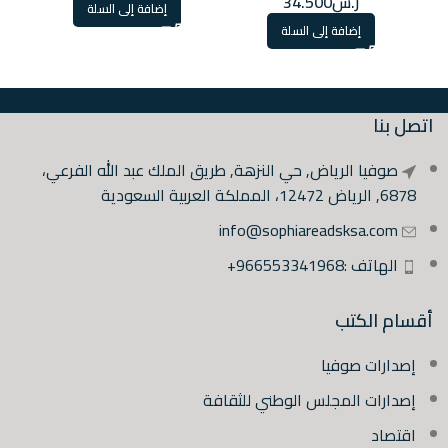
ر.س
34.500
إضافة إلى السلة
إضافة إلى السلة
اتصل بنا
صوفيا الرياض, حي النزهة, طريق الملك عبد الله الفرعي،
6878, الرياض 12472، المملكة العربية السعودية
info@sophiareadsksa.com
الهاتف :966553341968+
أقسام الكتب
إصدارات صوفيا
إصدارات المجلس الوطني للثقافة
اقتصاد