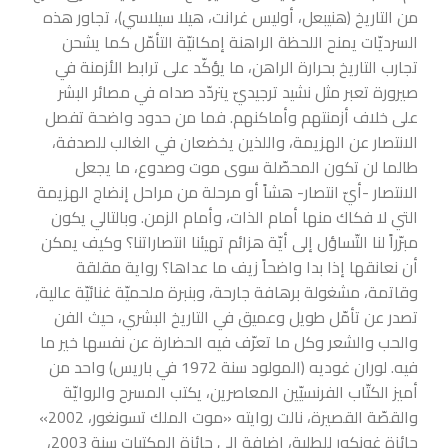
من التاريخ (هنيبعل، أوليس غرانت، هيلا سيلاسي)، تجاور هذه
السرديّات يمنح اللحظة الراهنة إمكانيّة التأمّل كما يشحن
تجارب التاريخ بحرارة الراهن، ما يؤكّد على ترابط الأزمنة في
صيرورة تعبر مثل نشيد ترجيديّ يتردّد صداه في مصائر البشر
على خلاف أزمنتهم وأماكنهم. فما من حدود واضحة تفصل
الانتصار عن الهزيمة، واللذين يخضعان في الغالب للصدفة،
طالما لن تكون المحصّلة سوى موت وصدوع، ما يجعل
الانتصار -أيّ انتصار- هشاً أو مرحلة من مراحل إنضاج الهزيمة
التي لا فكاك منها أمام الذات، وأمام الزمن. وبالتالي يكون
مبرّراً لنا التّساؤل إلى أيّة هزائم تهيئنا انتصاراتنا؟ وكيف يمكن
أن نعانقها إذا بدا واضحاً زيف ما عداها؟ رواية مقلقة
وقاتمة، مشغولة برهافة جارحة، وبنبرة ملحميّة غنائيّة عالية،
تصدر عن تأمّل طويل وعميق في التاريخ البشري، حيث الفن
والحب والشعر وكل ما تعرّف فيه الحضارة عن نفسها خير ما
فيه. لوران غوديه (المولود سنة 1972 في باريس) واحد من
أميز الكتّاب الفرنسيّين المعاصرين، يكتب المسرح والروايّة
والقصّة القصيرة، نالت روايته «موت الملك تسونغور، 2002»
جائزة غونكور للطلبة، إضافة إلى جائزة المكتبات سنة 2003،