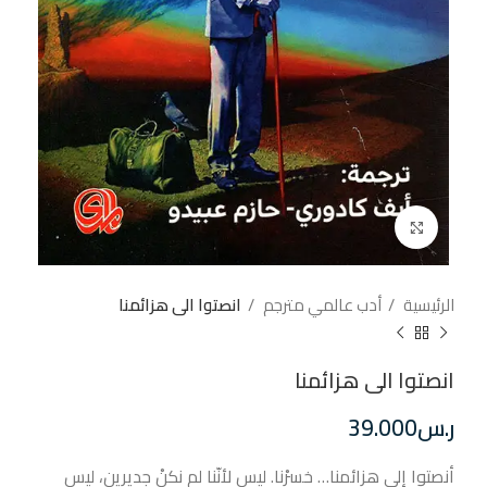
إضغط للتكبير
الرئيسية
أدب عالمي مترجم
انصتوا الى هزائمنا
انصتوا الى هزائمنا
ر.س
39.000
أنصتوا إلى هزائمنا… خسرْنا. ليس لأنّنا لم نكنْ جديرين، ليس