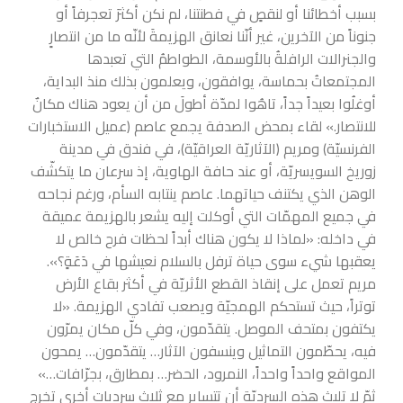
بسبب أخطائنا أو لنقصٍ في فطنتنا، لم نكن أكثرَ تعجرفاً أو
جنوناً من الآخرين، غير أنّنا نعانق الهزيمةَ لأنّه ما من انتصارٍ
والجنرالات الرافلةُ بالأوسمة، الطواطمُ التي تعبدها
المجتمعاتُ بحماسة، يوافقون، ويعلمون بذلك منذ البداية،
أوغلُوا بعيداً جداً، تاهُوا لمدّة أطولَ من أن يعود هناك مكانٌ
للانتصار.» لقاء بمحض الصدفة يجمع عاصم (عميل الاستخبارات
الفرنسيّة) ومريم (الآثاريّة العراقيّة)، في فندق في مدينة
زوريخ السويسريّة، أو عند حافة الهاوية، إذ سرعان ما يتكشّف
الوهن الذي يكتنف حياتهما. عاصم ينتابه السأم، ورغم نجاحه
في جميع المهمّات التي أوكلت إليه يشعر بالهزيمة عميقة
في داخله: «لماذا لا يكون هناك أبداً لحظات فرح خالص لا
يعقبها شيء سوى حياة ترفل بالسلام نعيشها في دَعَةٍ؟».
مريم تعمل على إنقاذ القطع الأثريّة في أكثر بقاع الأرض
توتراً، حيث تستحكم الهمجيّة ويصعب تفادي الهزيمة. «لا
يكتفون بمتحف الموصل. يتقدّمون، وفي كلّ مكان يمرّون
فيه، يحطّمون التماثيل وينسفون الآثار… يتقدّمون… يمحون
المواقع واحداً واحداً، النمرود، الحضر… بمطارق، بجرّافات…»
ثمّ لا تلبث هذه السرديّة أن تتساير مع ثلاث سرديات أخرى تخرج