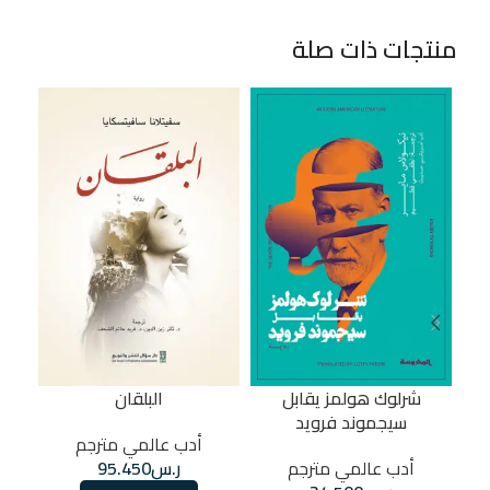
منتجات ذات صلة
ح
شرلوك هولمز يقابل
البلقان
سيجموند فرويد
وص
أدب عالمي مترجم
أدب عالمي مترجم
ر.س
95.450