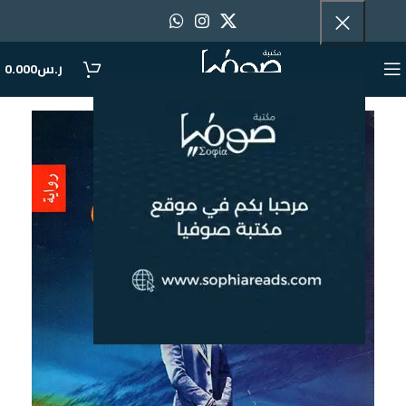
ر.س
0.000