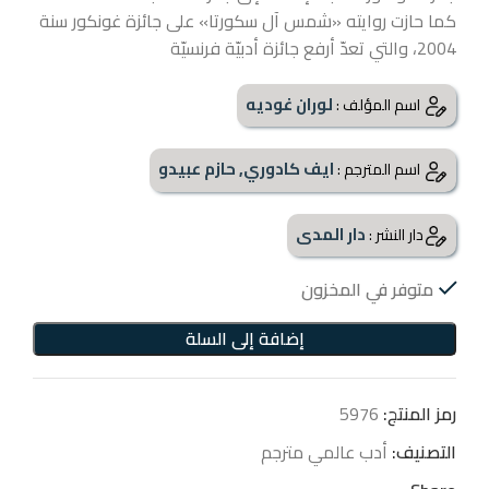
كما حازت روايته «شمس آل سكورتا» على جائزة غونكور سنة
2004، والتي تعدّ أرفع جائزة أدبيّة فرنسيّة
لوران غوديه
اسم المؤلف :
ايف كادوري, حازم عبيدو
اسم المترجم :
دار المدى
دار النشر :
متوفر في المخزون
إضافة إلى السلة
رمز المنتج:
5976
التصنيف:
أدب عالمي مترجم