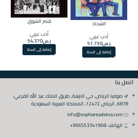
قصر الشوق
الشحاذ
أدب عربي
أدب عربي
ر.س
54.370
ر.س
51.750
إضافة إلى السلة
إضافة إلى السلة
اتصل بنا
صوفيا الرياض, حي النزهة, طريق الملك عبد الله الفرعي،
6878, الرياض 12472، المملكة العربية السعودية
info@sophiareadsksa.com
الهاتف :966553341968+