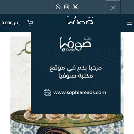
ر.س
0.000