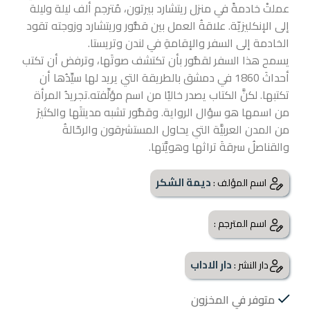
عملتْ خادمةً في منزل ريتشارد بيرتون، مُترجم ألف ليلة وليلة
إلى الإنكليزيّة. علاقةُ العمل بين قمُّور وريتشارد وزوجته تقود
الخادمة إلى السفر والإقامةِ في لندن وتريستا.
يسمح هذا السفر لقمُّور بأن تكتشف صوتَها، وترفض أن تكتب
أحداثَ 1860 في دمشق بالطريقة التي
يريد لها سيِّدُها أن
تكتبها. لكنَّ الكتاب يصدر خاليًا من اسم مؤلِّفته.تجريدُ المرأة
من اسمها هو سؤال الرواية. وقمُّور تشبه مدينتَها والكثيرَ
من المدن العربيَّة التي يحاول المستشرقون والرحّالةُ
والقناصلُ سرقةَ تراثها وهويَّتها.
ديمة الشكر
اسم المؤلف :
اسم المترجم :
دار الاداب
دار النشر :
متوفر في المخزون