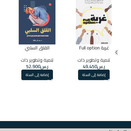
غربة Full option
القلق السلبي
تنمية وتطوير ذات
تنمية وتطوير ذات
ر.س
49.450
ر.س
52.900
إضافة إلى السلة
إضافة إلى السلة
تخف
ر