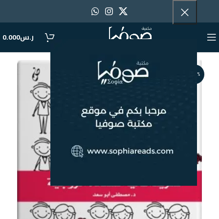
ر.س
0.000
-40%