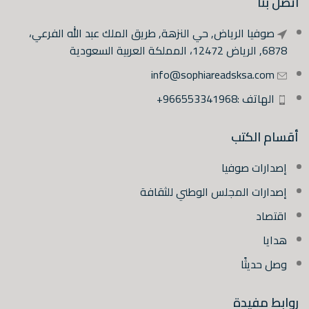
اتصل بنا
صوفيا الرياض, حي النزهة, طريق الملك عبد الله الفرعي،
6878, الرياض 12472، المملكة العربية السعودية
info@sophiareadsksa.com
الهاتف :966553341968+
أقسام الكتب
إصدارات صوفيا
إصدارات المجلس الوطني للثقافة
اقتصاد
هدايا
وصل حديثًا
روابط مفيدة