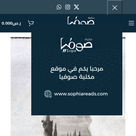
ر.س
0.000