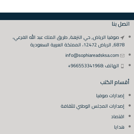
اتصل بنا
صوفيا الرياض, حي النزهة, طريق الملك عبد الله الفرعي،
6878, الرياض 12472، المملكة العربية السعودية
info@sophiareadsksa.com
الهاتف :966553341968+
أقسام الكتب
إصدارات صوفيا
إصدارات المجلس الوطني للثقافة
اقتصاد
هدايا