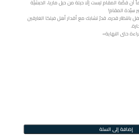
اً أن قصّة المقام ليست إلّا حيلة من حيل ماريا، الحبشيّة
ر سيّدة المقام!
 بانتظار قدره. قدرٌ تشابك مع أقدار أهل فيلكا الغارقين
رة.
راءة حتى النهاية»
إضافة إلى السلة