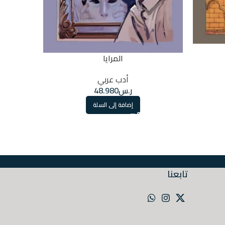
المرايا
أدب عربي
ر.س
48.980
إضافة إلى السلة
تابعنا