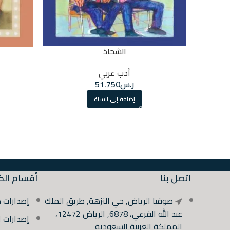
الشحاذ
أدب عربي
ر.س
51.750
إضافة إلى السلة
اتصل بنا
أقسام الك
صوفيا الرياض, حي النزهة, طريق الملك
إصدارات 
عبد الله الفرعي، 6878, الرياض 12472،
إصدارات 
المملكة العربية السعودية