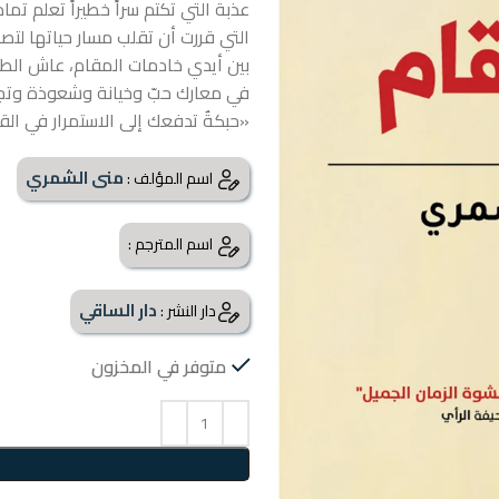
عذبة التي تكتم سراً خطيراً تعلم تمام
التي قررت أن تقلب مسار حياتها لتصي
بين أيدي خادمات المقام، عاش الطفل
في معارك حبّ وخيانة وشعوذة وتجا
«حبكةٌ تدفعك إلى الاستمرار في الق
منى الشمري
اسم المؤلف :
اسم المترجم :
دار الساقي
دار النشر :
متوفر في المخزون