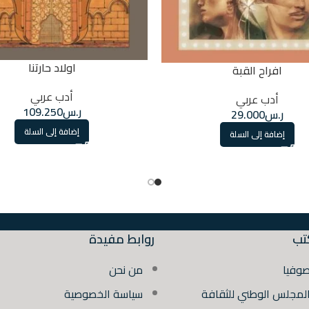
اولاد حارتنا
افراح القبة
أدب عربي
أدب عربي
ر.س
109.250
ر.س
29.000
إضافة إلى السلة
إضافة إلى السلة
تب
روابط مفيدة
صوفيا
من نحن
المجلس الوطني للثقافة
سياسة الخصوصية