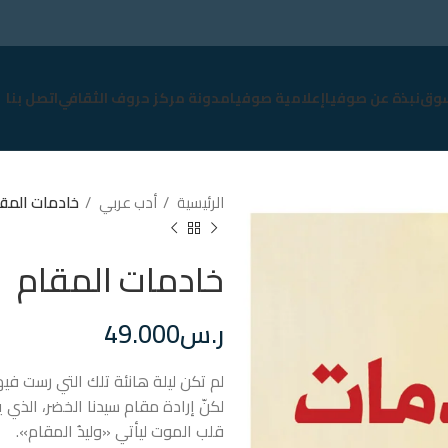
وق
نبذة عن صوفيا
إعلامية صوفيا
مدونة مركز حروف الثقافي
اتصل بنا
الرئيسية
أدب عربي
خادمات المق
خادمات المقام
ر.س
49.000
لم تكن ليلة هانئة تلك التي رست فيه
لكنّ إرادة مقام سيدنا الخضر، الذي
قلب الموت ليأتي «وليدُ المقام».