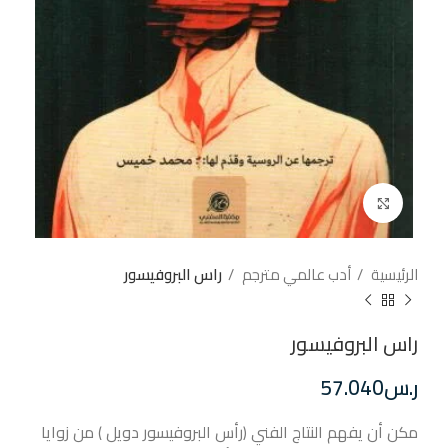
إضغط للتكبير
الرئيسية
أدب عالمي مترجم
راس البروفيسور
راس البروفيسور
ر.س
57.040
مكن أن يفهم النتاج الفني (رأس البروفيسور دويل ) من زوايا