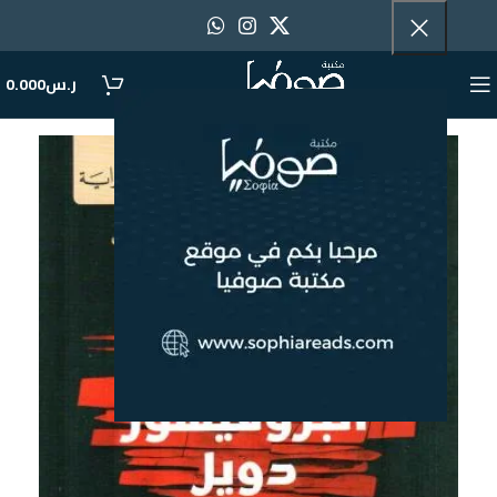
ر.س
0.000