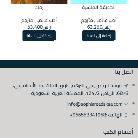
الحديقة المنسية
رماد
أدب عالمي مترجم
أدب عالمي مترجم
ر.س
63.250
ر.س
53.480
إضافة إلى السلة
إضافة إلى السلة
اتصل بنا
صوفيا الرياض, حي النزهة, طريق الملك عبد الله الفرعي،
6878, الرياض 12472، المملكة العربية السعودية
info@sophiareadsksa.com
الهاتف :966553341968+
أقسام الكتب