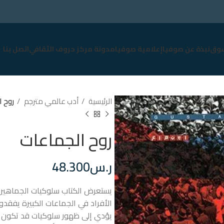
وق
نبذة عن صوفيا
إعلامية صوفيا
مدونة مركز حروف الثقافي
اتصل بنا
الرئيسية
أدب عالمي مترجم
روح ا
روح الجماعات
ر.س
48.300
يستعرض الكتاب سلوكيات الجماهير وك
الأفراد في الجماعات الكبيرة يف
يؤدي إلى ظهور سلوكيات قد تكون غ