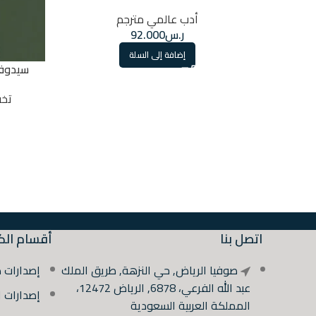
أدب عالمي مترجم
ر.س
92.000
إضافة إلى السلة
سيدوف 
تخ
اتصل بنا
أقسام الك
صوفيا الرياض, حي النزهة, طريق الملك
إصدارات 
عبد الله الفرعي، 6878, الرياض 12472،
إصدارات 
المملكة العربية السعودية