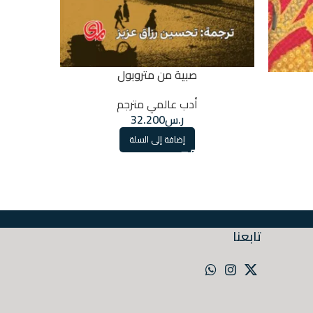
صبية من متروبول
أدب عالمي مترجم
ر.س
32.200
إضافة إلى السلة
تابعنا