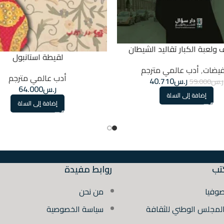
ولعبة الكبار تقاليد الشيطان
لقيطة استانبول
فيضات
,
أدب عالمي مترجم
أدب عالمي مترجم
ر.س
40.710
ر.س
59.000
ر.س
64.000
إضافة إلى السلة
إضافة إلى السلة
تب
روابط مفيدة
صوفيا
من نحن
المجلس الوطني للثقافة
سياسة الخصوصية