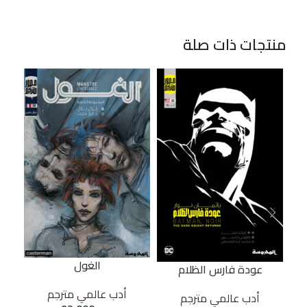
منتجات ذات صلة
ا
الغول
عودة فارس الظلام
إصد
أدب عالمي مترجم
أدب عالمي مترجم