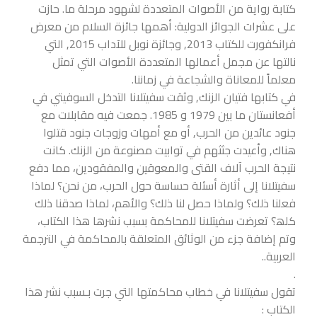
كتابة رواية من الأصوات المتعددة لشهود مرحلة ما. حازت
على عشرات الجوائز الدولية: أهمها جائزة السلام من معرض
فرانكفورت للكتاب 2013, وجائزة نوبل للآداب 2015, التي
نالتها عن مجمل أعمالها المتعددة الأصوات التي تمثل
معلماً للمعاناة والشجاعة في زماننا.
في كتابها فتيان
الزنك, وثقت سفيتلانا التدخل السوفيتي في
أفعانستان ما بين 1979 و 1985. جمعت فيه مقابلات مع
جنود عائدين من الحرب, أو مع أمهات وزوجات جنود قتلوا
هناك, وأعيدت جثثهم في توابيت مصنوعة من الزنك. كانت
نتیجة الحرب آلاف القتى والمعوقین والمفقودین، مما دفع
سفیتلانا إلى أثارة أسئلة حساسة حول الحرب، من نحن؟ لماذا
فعلنا ذلك؟ ولماذا حصل لنا ذلك؟ والأھم، لماذا صدقنا ذلك
كلھ؟ تعرضت سفیتلانا للمحاكمة بسبب نشرھا ھذا الكتاب،
وتم إضافة جزء من الوثائق المتعلقة بالمحاكمة في الترجمة
العربیة..
.
تقول سفيتلانا في خطاب محاكمتها التي جرت بـسبب نشر هذا
الكتاب :