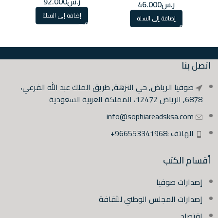
ر.س
92.000
ر.س
46.000
إضافة إلى السلة
إضافة إلى السلة
اتصل بنا
صوفيا الرياض, حي النزهة, طريق الملك عبد الله الفرعي،
6878, الرياض 12472، المملكة العربية السعودية
info@sophiareadsksa.com
الهاتف :966553341968+
أقسام الكتب
إصدارات صوفيا
إصدارات المجلس الوطني للثقافة
اقتصاد