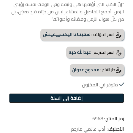
“إنّ الكتب التي أؤلفها هي وثيقة وفي الوقت نفسه رؤيتي
للزمن. أجمع التفاصيل والمشاعر ليس من حيَاةِ فردٍ معيّن، بل
من كلّ هواء الزمن وفضائه وأصواته.”
سفيتلانا اليكسييفيتش
اسم المؤلف :
عبدالله حبه
اسم المترجم :
ممدوح عدوان
دار النشر :
متوفر في المخزون
إضافة إلى السلة
رمز المنتج:
6968
التصنيف:
أدب عالمي مترجم