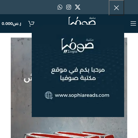
ر.س
0.000