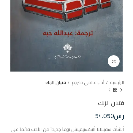
إضغط للتكبير
الرئيسية
أدب عالمي مترجم
فتيان الزنك
فتيان الزنك
ر.س
54.050
أنشأت سفيتلانا أليكسييفيتش نوعاً جديداً من الأدب قائماً على