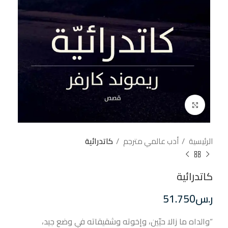
إضغط للتكبير
الرئيسية
أدب عالمي مترجم
كاتدرائية
كاتدرائية
ر.س
51.750
“والداه ما زالا حيّين، وإخوته وشقيقاته في وضع جيد،