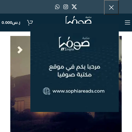
ر.س
0.000