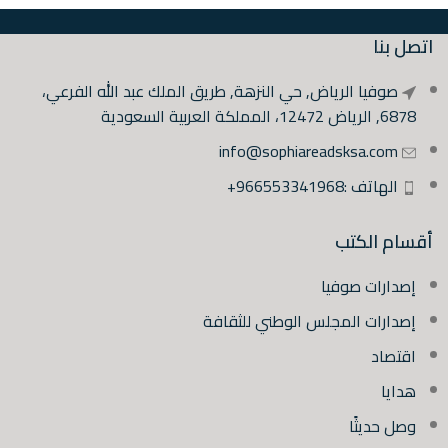
اتصل بنا
صوفيا الرياض, حي النزهة, طريق الملك عبد الله الفرعي،
6878, الرياض 12472، المملكة العربية السعودية
info@sophiareadsksa.com
الهاتف :966553341968+
أقسام الكتب
إصدارات صوفيا
إصدارات المجلس الوطني للثقافة
اقتصاد
هدايا
وصل حديثًا