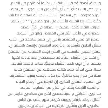
وانطلق أصدقاؤه في الكلية كي يحتلوا أمكنتهم في العالم.
كان حتى الآن بمنأى عن أي أذى، عن تلك القوى التي يعرف
أنها موجودة، التي تستطيع أن تشلّ الرجل أو تسقطه إذا بات
حظّه سيّئًا، إذا انقلبت الأشياء على نحو مفاجئ”” *
نالَ كارفر
اعتراف النقاد كأحد المعلمين العظام في فنّ القصة
القصيرة في الأدب الأمريكي المعاصر. وهو في أسلوبه
المميّز الواقعي المقتصد ينتمي إلى قمم شامخة في الأدب
كمثل أنطون تشيخوف، وشروود أندرسون وإرنست همنغواي.
يُمكن تلخيص فلسفته في القصّ بهذه المقولة: من الممكن
أن نكتب عن الأشياء المألوفة مستخدمين لغة عادية لكنها
دقيقة، وأن نهب هذه الأشياء كرسيًّا، ستارة، نافذة، شوكة،
حجرًا، حلق امرأة، قوّة هائلة ومذهلة. من الممكن كتابة
سطر من حوار يبدو ظاهريًّا غير مؤذ، وجعله يسبّب القشعريرة
في العمود الفقري للقارئ. إن التركيز على أوضاع الحياة
الواقعية النابضة يقف في تغايرٍ مع الأسلوب المابعد
حداثوي، الخرافي والميتاقصصي لكثير من معاصري كارفر، من
أمثال دونالد بارثيلم وروبرت كروفر. فهو يكتب عن الناس
العاديين، الذين يشقّون طريقهم في الحياة، ويصارعون