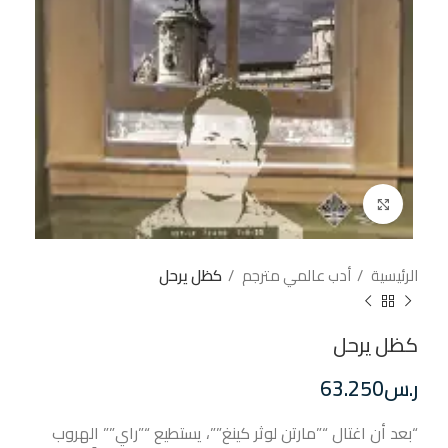
إضغط للتكبير
الرئيسية
أدب عالمي مترجم
كظل يرحل
كظل يرحل
ر.س
63.250
“بعد أن اغتال “”مارتن لوثر كينغ””، يستطيع “”راي”” الهروب