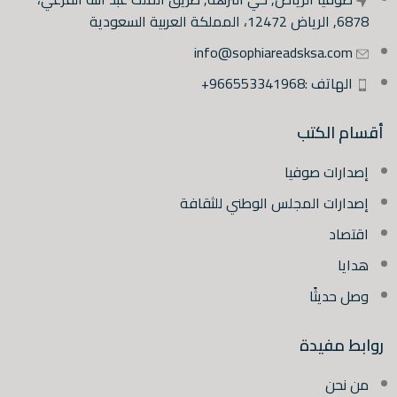
6878, الرياض 12472، المملكة العربية السعودية
info@sophiareadsksa.com
الهاتف :966553341968+
أقسام الكتب
إصدارات صوفيا
إصدارات المجلس الوطني للثقافة
اقتصاد
هدايا
وصل حديثًا
روابط مفيدة
من نحن