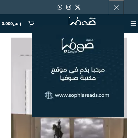
ر.س
0.000