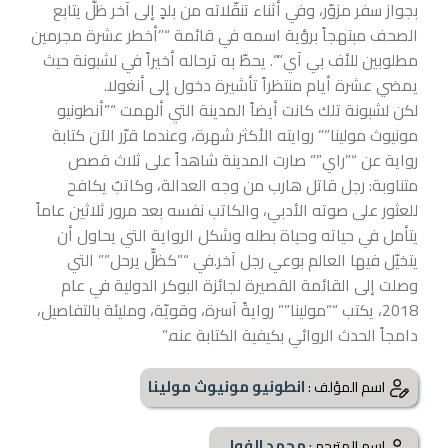
بجواز سفر مزوّر، وفي أثناء تنقّلاته من بلدٍ إلى آخر ظلَّ يتابع
الصحف مبتهجاً برؤية اسمه في قائمة “”أخطر عشرة مجرمين
مطلوبين للأف بي آي””. يحطّ به ترحاله أخيراً في لشبونة حيث
يمضي عشرة أيام منتظراً تأشيرة دخول إلى أنغولا.
لكن
لشبونة تلك كانت أيضاً المدينة التي ألهمت “”أنطونيو
مونيوث مولينا”” روايته الأكثر شهرة، وعندما قرّر الآن كتابة
رواية عن “”راي”” صارت المدينة شاهداً على ثلاث قصص
متناوبة: رجل قاتل هارب من وجه العدالة، وكاتبٌ يكافح
للعثور على صوته الأدبي، والكاتب نفسه بعد مرور ثلاثين عاماً
يتأمل في حياته وحياة بطله وشكل الرواية التي يحاول أن
يتخيّل فيها العالم بوعي رجل آخر.في “”كظلٍّ يرحل”” التي
وصلت إلى القائمة القصيرة لجائزة البوكر الدولية في عام
2018، يكتب “”مولينا”” روايةً آسرة، وقويّة، ومليئة بالتفاصيل،
دامجاً الحدث الروائي بكيفية الكتابة عنه.”
انطونيو مونيوث مولينا
اسم المؤلف :
محمد الفولي
اسم المترجم :