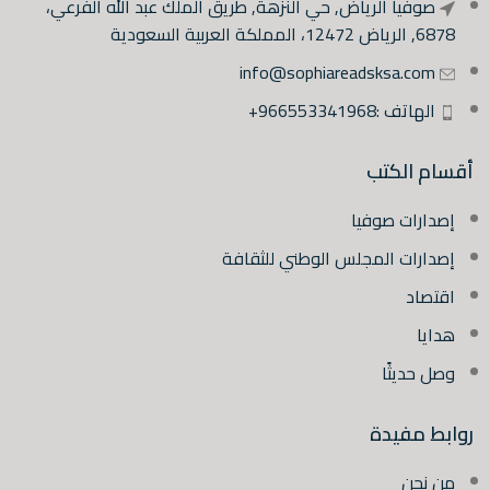
صوفيا الرياض, حي النزهة, طريق الملك عبد الله الفرعي،
6878, الرياض 12472، المملكة العربية السعودية
info@sophiareadsksa.com
الهاتف :966553341968+
أقسام الكتب
إصدارات صوفيا
إصدارات المجلس الوطني للثقافة
اقتصاد
هدايا
وصل حديثًا
روابط مفيدة
من نحن