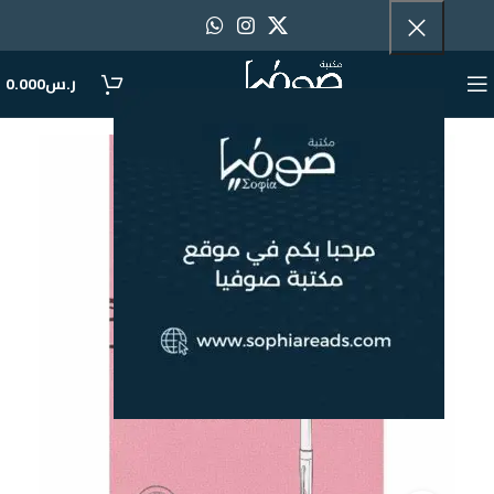
ر.س
0.000