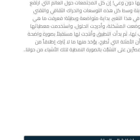
عنها دون وعي! إن كل المجتمعات حول العالم التي ارتفع
بتة وسط كل هذه التوسعات والحراك الثقافي والتقني
 في هذا التغير، بداية متواضعة وبطيئة؛ فعرفت ما هي
م وضعت المشكلة، وأدرجت الحلول، واستخدمت معطياتها
ب لها، ثم بدأت التطبيق وأنتجت لها مستقبلاً بصورة واضحة
أمثلة التي تُطرح، يؤخذ منها ما لا يُترك إطلاقاً من
 مصرِّين على التشبُّث بالصورة النمطية لتلك الأشياء من حولنا..