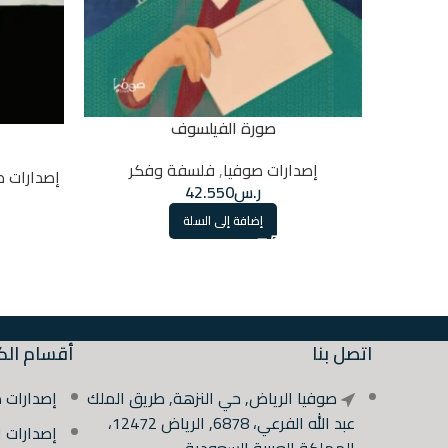
صورة الفيلسوف
إصدارات صوفيا
,
فلسفة وفكر
إصدارات ص
ر.س
42.550
إضافة إلى السلة
اتصل بنا
أقسام الك
صوفيا الرياض, حي النزهة, طريق الملك
إصدارات 
عبد الله الفرعي، 6878, الرياض 12472،
إصدارات 
المملكة العربية السعودية