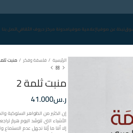
وق
نبذة عن صوفيا
إعلامية صوفيا
مدونة مركز حروف الثقافي
اتصل بنا
الرئيسية
فلسفة وفكر
منبت ثلمة 
منبت ثلمة 2
ر.س
41.000
إن الكثير من الظواهر السلوكية والم
الأشياء التي تتوسّد اليوم هرمَ تراجع
إلا أننا ما زُلنا نجهل عدم الاستماع و