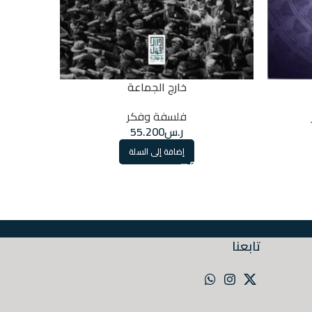
تاريخ الجنساني
خارج الجماعة
فلسفة وفكر
ر.س
55.200
إضافة إلى السلة
تابعنا