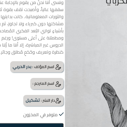
وننسى أننا نحنُ من يقوم بالإجابة 
سقفها عالياً، وأصبحت تقف بقوة ثا
والثورات المعلوماتية..
كانت بدايتها
مشاكلها دون كبرياء ولا تجاوز، ث
بأشياءٍ توازي البُعد الفكري المُصاح
ومطمئنة على أعلى مستوى! ورغم أن ال
الدروس غير المباشرة، إلا أننا ما زُلنا
كنظرة وتعريف وحُكمٍ مُطلق وجائر.
بدر الحربي
اسم المؤلف :
اسم المترجم :
تشكيل
دار النشر :
متوفر في المخزون