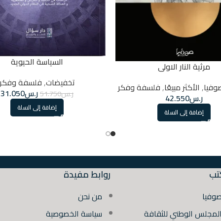
السياسة الحيوية
مرثية النار الاولى
تخفيضات
,
فلسفة وفكر
وفيا
,
الأكثر مبيعًا
,
فلسفة وفكر
ر.س
31.050
ر.س
51.750
ر.س
42.550
إضافة إلى السلة
إضافة إلى السلة
تب
روابط مفيدة
صوفيا
من نحن
المجلس الوطني للثقافة
سياسة الخصوصية