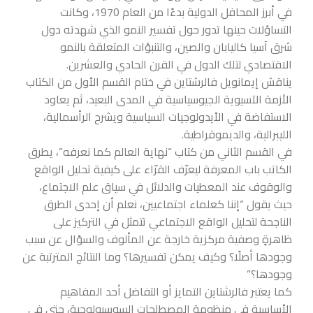
في أبرز المحافل الدولية بدءًا من العام 1970، وكانت
التساؤلات حينها تدور حول تفسير النمو الذي شهدته دول
شرق آسيا كاليابان والصين، والتنبؤات المتعلقة بالنمو
الاقتصادي لتلك الدول في القرن الحادي والعشرين.
يناقش إيمانويل فالرشتاين في ختام القسم الأول من الكتاب
الأزمة الآسيوية الجيوسياسية في المدى البعيد، ثم يعاود
الاستفاضة في الأيدولوجيات السياسية ويشرح الرأسمالية،
الليبرالية، والديموقراطية.
في القسم الثاني من كتاب “نهاية العالم كما نعرفه”، يطرق
الكاتب باب المعرفة ليعرّف القرّاء على كيفية تحليل الواقع
والوقوف عند المعطيات والدلائل في سياق علم الاجتماع،
حيث يقول “إننا كعلماء اجتماعيين، نعلم أن إحدى الطرق
الناجحة لتحليل الواقع الاجتماعي تتمثل في التركيز على
ظاهرةٍ وصفية مركزية خارجة عن المألوف والسؤال عن سبب
وجودها أصلًا؟ وكيف يمكن تفسيرها؟ وما النتائج المترتبة عن
وجودها؟”
كما يعتبر فالرشتاين التمايز أو التفاضل أحد المفاهيم
الأساسية في منظومة المصطلحات السوسيولوجية، حتى في