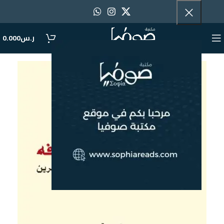
ر.س
0.000