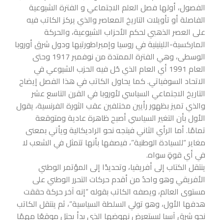
الفصول، أولها فصل العلم الاجتماعي و الفترة الشيوعية
الفاصلة أو تأويلات التاريخ المعاصر والذي يركز الكاتب فيه
على العصر الذهبي لحكم الأحزاب الشيوعية، والحركة
الماركسية-اللينينية في روسيا وإمبراطورتيها ودول شرق أوروبا
الوسطى، وهي الفترة الممتدة من نوفمبر 1917 وحتى
العام 1991 أي العام الذي حُل فيه الحزب الشيوعي في
الاتحاد السوفياتي. كما يحاول الكاتب في هذا الفصل إيضاح
التاريخ الاجتماعي السياسي لأوروبا في القرن التاسع عشر
والذي تميز بظهور رأيين مختلفين عقب الثورة الفرنسية، يقول
الأول بأن التغير السياسي أصبح ظاهرة عادية ومتوقعة
تمامًا. أما الرأي الثاني فيتجه نحو الراديكالية ويأتي بمعنى
مغاير “للسيادة الوطنية”، فيصفها بأنها تتمثل في الشعب لا
في أي قوةٍ سواه.
ينتقل الكتاب إلى أفريقيا، وتحديدًا إلى المؤتمر الوطني
الأفريقي وهو واحدٌ من أقدم حركات التحرر الوطني على
مستوى العالم، ويصفه الكاتب بقوله “إنه آخر حركة حققت
هدفها الأول، وهو تولي السلطة السياسية”، ثم ينتقل الكاتب
نحو شرق آسيا ليستعرض نهوضها الذي بدأ يحتل موقعًا مهمًا