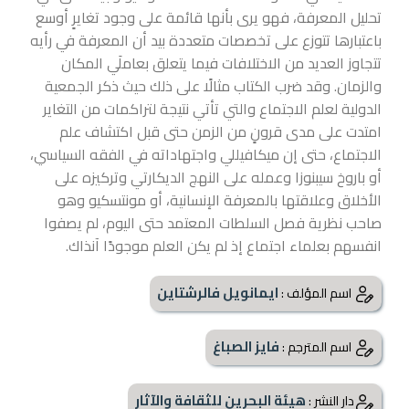
تحليل المعرفة، فهو يرى بأنها قائمة على وجود تغايرٍ أوسع
باعتبارها تتوزع على تخصصات متعددة بيد أن المعرفة في رأيه
تتجاوز العديد من الاختلافات فيما يتعلق بعاملَي المكان
والزمان. وقد ضرب الكتاب مثالًا على ذلك حيث ذكر الجمعية
الدولية لعلم الاجتماع والتي تأتي نتيجة لتراكمات من التغاير
امتدت على مدى قرونٍ من الزمن حتى قبل اكتشاف علم
الاجتماع، حتى إن ميكافيللي واجتهاداته في الفقه السياسي،
أو باروخ سيبنوزا وعمله على النهج الديكارتي وتركيزه على
الأخلاق وعلاقتها بالمعرفة الإنسانية، أو مونتسكيو وهو
صاحب نظرية فصل السلطات المعتمد حتى اليوم، لم يصفوا
انفسهم بعلماء اجتماع إذ لم يكن العلم موجودًا آنذاك.
ايمانويل فالرشتاين
اسم المؤلف :
فايز الصباغ
اسم المترجم :
هيئة البحرين للثقافة والآثار
دار النشر :