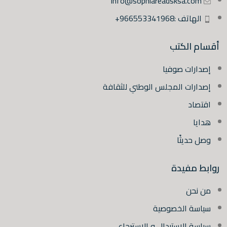
info@sophiareadsksa.com
الهاتف :966553341968+
أقسام الكتب
إصدارات صوفيا
إصدارات المجلس الوطني للثقافة
اقتصاد
هدايا
وصل حديثًا
روابط مفيدة
من نحن
سياسة الخصوصية
سياسة الاستبدال و الاسترجاع