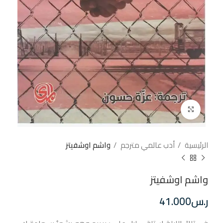
إضغط للتكبير
الرئيسية
أدب عالمي مترجم
واشم اوشفيتز
واشم اوشفيتز
ر.س
41.000