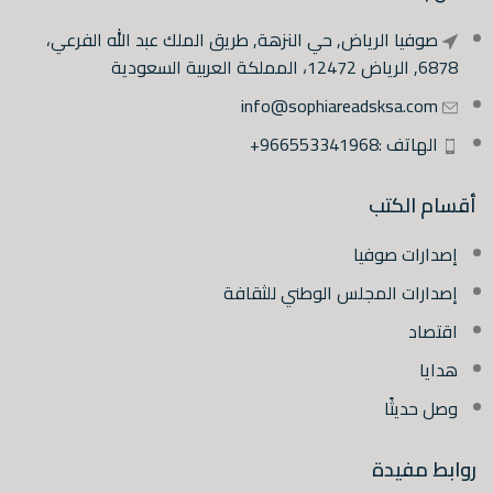
صوفيا الرياض, حي النزهة, طريق الملك عبد الله الفرعي،
6878, الرياض 12472، المملكة العربية السعودية
info@sophiareadsksa.com
الهاتف :966553341968+
أقسام الكتب
إصدارات صوفيا
إصدارات المجلس الوطني للثقافة
اقتصاد
هدايا
وصل حديثًا
روابط مفيدة