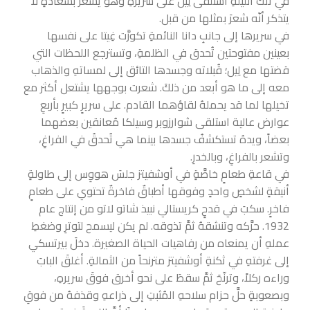
في تلكَ الليلةِ استلقى لِيل على سريرهِ وهو يشعرُ بسعادةٍ لا
يتذكر أنّه شعرَ بمثلها من قبل.
في سريرها إلى جانبِ دانا النائمةِ تكورَّت غِيتا على نفسها
بعينين مفتوحتين تُحدق في الظلمةِ، وتسترجع اللحظات التي
قضتها مع لِيل؛ قُبلاته وجسدها التائق إلى لمساتهِ والذهاب
معه إلى ما هو أبعد من ذلكَ. شعرت بوجهها يشتعل أكثر مع
تخيلها لما قد يحملهُ لقاؤهما القادم. على سريرٍ كبيرٍ بأربعِ
عوارض عالية استلقى شوارزوبر وسيلكا مُعانقين بعضهما
بعضاً، ويدهُ تستكشفُ جسدها بينما هي تُحدقُ في الفراغِ،
وتشعر بالفراغِ، وبالخدرِ.
في قاعةِ طعامٍ خاصَّةٍ في أوشفيتز جلسَ هووِس إلى طاولةٍ
أنيقةٍ لشخصٍ واحدٍ وفوقها أطباقٌ فاخرةٌ تحتوي على طعامٍ
فاخرٍ. سكبَ في قدحٍ كريستالي نبيذ شاتو لاتو من إنتاج عام
1932. حرَّكه وتنشقهُ ثمَّ تذوقه. لم يكن ليسمح لتوترِ وضغطِ
عملهِ أن يمنعاه من رفاهيات الحياة الصغيرة. دخلَ بيرتسكي
إلى غرفتهِ في ثكنةِ أوشفيتز مترنحاً من الثمالةِ. أغلقَ البابَ
وراءه ركلاً، وترنّحَ ثمَّ سقطَ على نحو أخرق فوقَ سريرهِ،
وبصعوبةٍ حلَّ حزام سلاحهِ المُثبتِ إلى ذراعهِ وقذفهُ من فوقِ