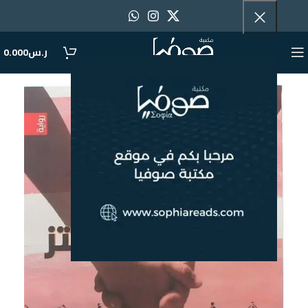
ر.س
0.000