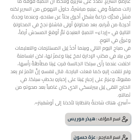
عارضةِ السريرِ. تمددَ على سريرهِ ولاحظَ أنَّ اللمبةَ فوقه ما
زالت مضيئةً وفي عينيهِ مباشرةً. حاولَ النهوضِ من السريرِ لكنه
فشلَ فحرَّك ذراعهُ بشكلٍ أخرق بحثاً عن سلاحهِ، وعندما وجدهُ
أخرجهُ من قُرابهِ. بعد محاولةٍ أولى فاشلةٍ نجحَ في المحاولةِ
التاليةِ في «إرداءِ» اللمبةِ العنيدةِ ثمَّ أوقعَ المسدسَ أرضاً،
وغرقَ في النومِ.
في صباحِ اليوم التالي وبينما أخذَ لِيل المستلزمات والتعليمات
من بيلا في مكتبِ الإدارةِ لمحَ غِيتا وغمزَ لها، لكن ابتسامتهُ
اختفت عندما رأى سيلكا الجالسة قربَ غِيتا مطأطئةً رأسها،
ولم تلتفت إليهِ كما فعلت البارحة. قال لنفسهِ إنَّ الأمرَ لم يعد
مقبولاً، وعزمَ على إجبارِ غِيتا على إخبارهِ بخطبِ سيلكا. في
الخارجِ التقى لِيل ببيرتسكي الذي كان غاضباً بعد صحوتهِ من
ثمالتهِ.
«أسرع، هناك شاحنةٌ بانتظارنا لأخذنا إلى أوشفيتز».
هيذر موريس
اسم المؤلف :
عزة حسون
اسم المترجم :