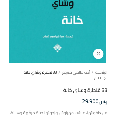
إضغط للتكبير
الرئيسية
أدب عالمي مترجم
33 قنطرة وشاي خانة
33 قنطرة وشاي خانة
ر.س
29.900
في طفولتها، عاشت مهرنوش وإخوتها حياةً مرفّهةً وهانئةً،