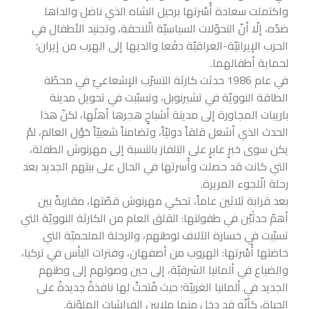
واكتملت سعادة أُسْرتها برحيل الشاه الذي ناضل والداها
ضدّه، إلّا أنّ التحوّلات السياسيّة الّلاحقة، وتجنيد الأطفال في
الحرب الإيرانيّة-العراقيّة دفَعا والديها إلى الهرب من إيران؛
لحماية أطفالهما.
في عام 1986 حدثت كارثة التسرّب الإشعاعيّ في محطّة
الطاقة النوويّة في تشيرنوبل، وتسبّبت في تحويل مدينة
باريبات المجاورة إلى مدينة أشباحٍ هجرها أهلُها، لكنّ هذا
الحدث الذي أشعل قلقاً دوليّاً، وتضامناً شعبيّاً حَوْل العالم، لمْ
يكن سوى خبرٍ عابرٍ على التلفاز بالنسبة إلى مهرنوش الطفلة،
التي كانت قد حصلت وأُسرتها في الحال على بيتهم الجديد بعد
رحلة الّلجوء المريرة.
بعد قرابة ثلاثين عاماً، تحكي مهرنوش قصّتها، مقاربةً بين
أهمّ حدثَيْن في طفولتها: القلق العام من الكارثة النوويّة التي
تسبّبت في خسارة الآلاف لوطنهم، والرحلة الملحميّة التي
خاضتها أُسْرتها: الهروب من أصفهان، وفترات اليأس في تركيا،
والضياع في ألمانيا الشرقيّة، إلى حين وصولهم إلى وطنهم
الجديد في ألمانيا الغربيّة؛ حيث فُتحتْ لها نافذةٌ جديدةٌ على
الحياة، كأنّه قد دخل منها ملايين الفراشات الملوّنة.