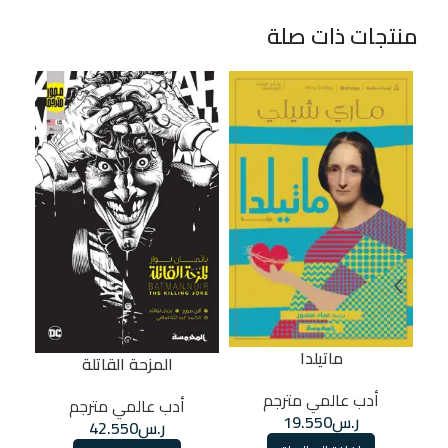
منتجات ذات صلة
ماتيلدا
ال
المزحة القاتلة
أدب عالمي مترجم
أدب عالمي مترجم
ر.س
19.550
ر.س
42.550