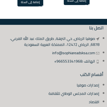
إضافة إلى السلة
إضافة إلى السلة
اتصل بنا
صوفيا الرياض, حي النزهة, طريق الملك عبد الله الفرعي،
6878, الرياض 12472، المملكة العربية السعودية
info@sophiareadsksa.com
الهاتف :966553341968+
أقسام الكتب
إصدارات صوفيا
إصدارات المجلس الوطني للثقافة
اقتصاد