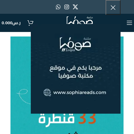
ر.س
0.000