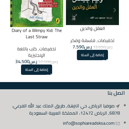
عا
العقل والدين
Diary of a Wimpy Kid: The
Last Straw
تخفيضات
,
فلسفة وفكر
ر
ر.س
7.590
ر.س
12.650
تخفيضات
,
كتب باللغة
الإنجليزية
إضافة إلى السلة
ر.س
34.500
ر.س
57.500
إضافة إلى السلة
اتصل بنا
صوفيا الرياض, حي النزهة, طريق الملك عبد الله الفرعي،
6878, الرياض 12472، المملكة العربية السعودية
info@sophiareadsksa.com