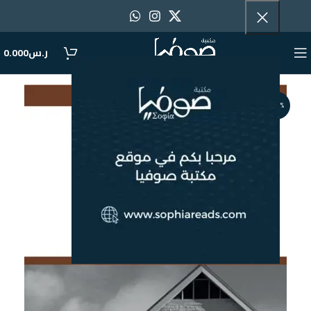
ر.س
0.000
-31%