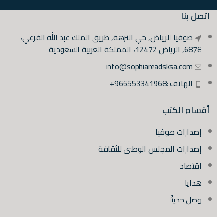
اتصل بنا
صوفيا الرياض, حي النزهة, طريق الملك عبد الله الفرعي،
6878, الرياض 12472، المملكة العربية السعودية
info@sophiareadsksa.com
الهاتف :966553341968+
أقسام الكتب
إصدارات صوفيا
إصدارات المجلس الوطني للثقافة
اقتصاد
هدايا
وصل حديثًا