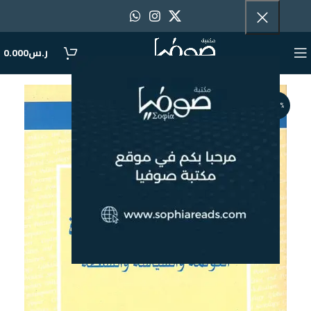
ر.س
0.000
-31%